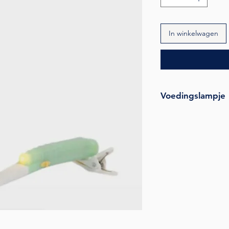
In winkelwagen
Voedingslampje
Het LatchLight Voed
nachtvoedingen een 
gerichte LED-licht v
de handige clip heb 
is glow-in-the-dark e
in het donker. De fle
baby’s lipjes eenvou
latch. Hygiënisch, v
maken of te sterilis