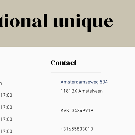
tional unique
tional unique
Contact
Amsterdamseweg 504
ten
1181BX Amstelveen
 17:00
 17:00
​KVK: 34349919
 17:00
+31655803010
 17:00