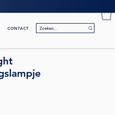
CONTACT
ght
gslampje