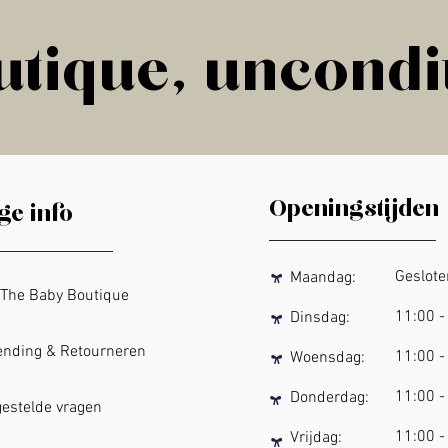
tique, uncondi
tique, uncondi
Openingstijden
ge info
Geslo
Maandag:
he Baby Boutique
11:00
-
Dinsdag:
ding & Retourneren
11:00
-
Woensdag:
11:00
-
Donderdag:
stelde vragen
11:00
-
Vrijdag: