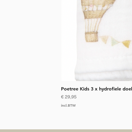
Poetree Kids 3 x hydrofiele doe
Prijs
€ 29,95
incl.BTW