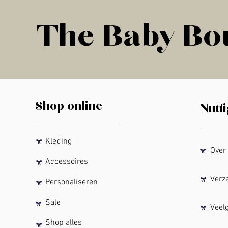
The Baby Bou
The Baby Bou
Shop online
Nutti
Kleding
Over T
Accessoires
Verzen
Personaliseren
Sale
Veelge
Shop alles