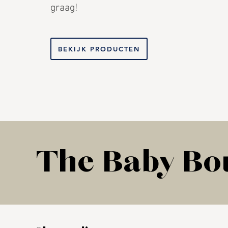
graag!
BEKIJK PRODUCTEN
The Baby Bou
The Baby Bou