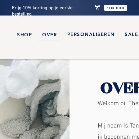
Krijg 10% korting op je eerste
KLIK HIER
bestelling
PERSONALISEREN
SALE
SHOP
OVER
OVE
Welkom bij The
Mij naam is Ta
ik
begonnen
met