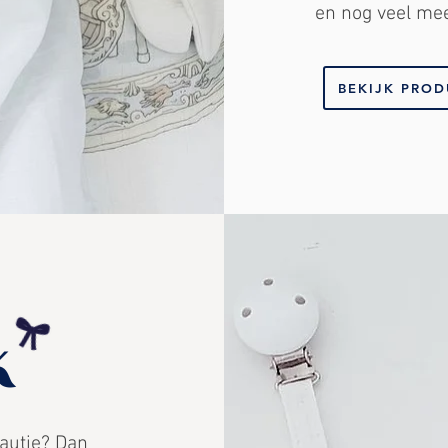
en nog veel me
BEKIJK PRO
K
eautje? Dan