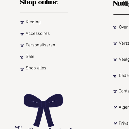
Shop online
Nutti
Kleding
Over T
Accessoires
Verzen
Personaliseren
Sale
Veelge
Shop alles
Cadea
Conta
Algeme
Privac