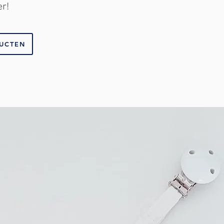
er!
DUCTEN