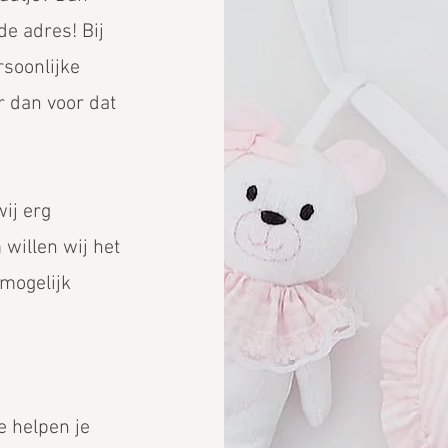
ede
adres
! Bij
rsoonlijke
r dan voor dat
ij erg
 willen wij het
 mogelijk
e helpen je