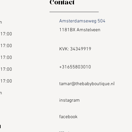
Contact
Amsterdamseweg 504
ten
1181BX Amstelveen
 17:00
 17:00
​KVK: 34349919
 17:00
+31655803010
 17:00
 17:00
.nl
tamar@thebabyboutique
n
instagram
facebook
n