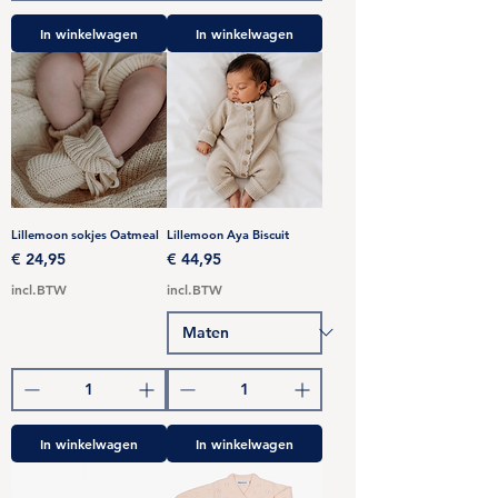
In winkelwagen
In winkelwagen
Lillemoon sokjes Oatmeal
Lillemoon Aya Biscuit
Prijs
Prijs
€ 24,95
€ 44,95
incl.BTW
incl.BTW
In winkelwagen
In winkelwagen