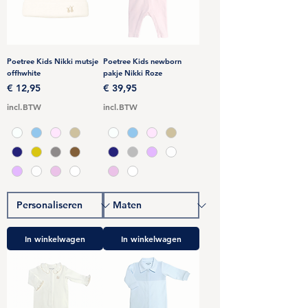
Poetree Kids Nikki mutsje
Poetree Kids newborn
offhwhite
pakje Nikki Roze
Prijs
Prijs
€ 12,95
€ 39,95
incl.BTW
incl.BTW
In winkelwagen
In winkelwagen