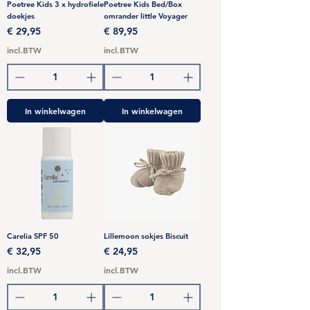
Poetree Kids 3 x hydrofiele
Poetree Kids Bed/Box
doekjes
omrander little Voyager
Prijs
Prijs
€ 29,95
€ 89,95
incl.BTW
incl.BTW
In winkelwagen
In winkelwagen
Carelia SPF 50
Lillemoon sokjes Biscuit
Prijs
Prijs
€ 32,95
€ 24,95
incl.BTW
incl.BTW