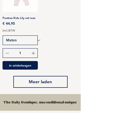
Poetree Kids Lily set roze
Prijs
€ 44,95
incl.BTW
In winkelwagen
Meer laden
The Baby Boutique, unconditional unique
The Baby Boutique, unconditional unique