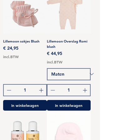
Lillemoon sokjes Blush
Lillemoon Overslag Romi
blush
Prijs
€ 24,95
Prijs
€ 44,95
incl.BTW
incl.BTW
In winkelwagen
In winkelwagen