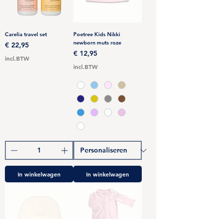
Carelia travel set
Poetree Kids Nikki
newborn muts roze
Prijs
€ 22,95
Prijs
€ 12,95
incl.BTW
incl.BTW
In winkelwagen
In winkelwagen