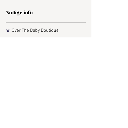
Nuttige info
Over The Baby Boutique
Verzending & Retourneren
Veelgestelde vragen
Cadeaubon
Contact
Algemene voorwaarden
Privacybeleid