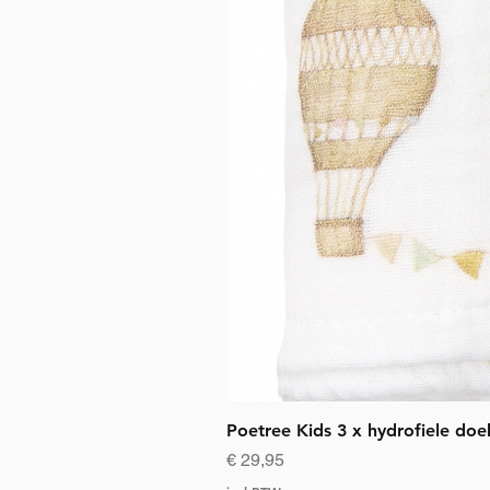
Poetree Kids 3 x hydrofiele doe
Prijs
€ 29,95