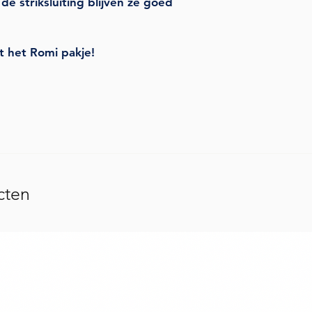
e striksluiting blijven ze goed
 het Romi pakje!
cten