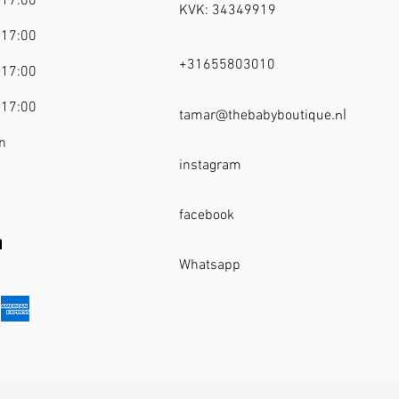
 17:00
​KVK: 34349919
 17:00
+31655803010
 17:00
 17:00
.nl
tamar@thebabyboutique
n
instagram
facebook
n
Whatsapp