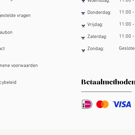
11:00
-
Woensdag:
11:00
-
Donderdag:
stelde vragen
11:00
-
Vrijdag:
ubon
11:00
-
Zaterdag:
Geslote
ct
Zondag:
ne voorwaarden
Betaalmethode
ybeleid