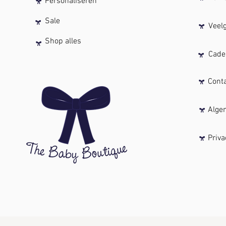
Personaliseren
Sale
Veelge
Shop alles
Cadea
Conta
Algeme
Privac