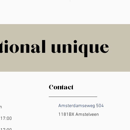
incl.BTW
tional unique
tional unique
Contact
Amsterdamseweg 504
ten
1181BX Amstelveen
 17:00