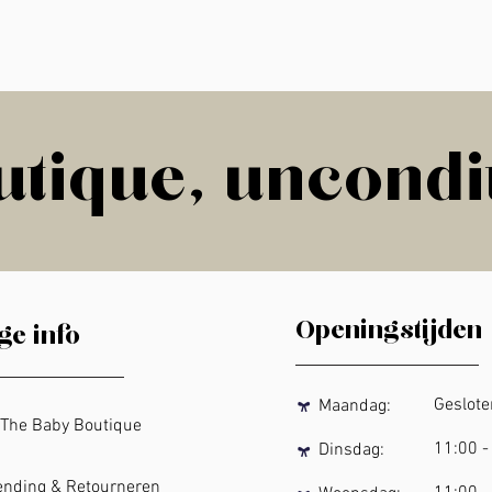
tique, uncondi
tique, uncondi
Openingstijden
ge info
Geslo
Maandag:
he Baby Boutique
11:00
-
Dinsdag:
ding & Retourneren