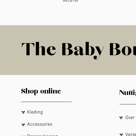
incl.BTW
The Baby Bou
The Baby Bou
Shop online
Nutti
Kleding
Over T
Accessoires
Verzen