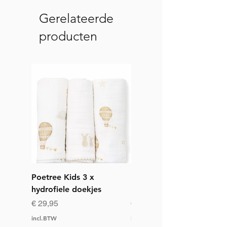
Gerelateerde
producten
Poetree Kids 3 x
Poetree Kids toiletas
hydrofiele doekjes
Little Voyager
Prijs
Prijs
€ 29,95
€ 34,95
incl.BTW
incl.BTW