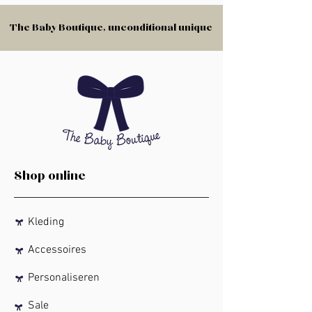
The Baby Boutique, unconditional unique
The Baby Boutique, unconditional unique
Shop online
Kleding
Accessoires
Personaliseren
Sale