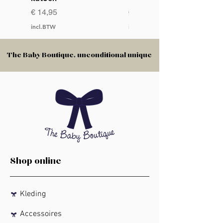
Prijs
Prijs
€ 14,95
€ 14,95
incl.BTW
incl.BTW
The Baby Boutique, unconditional unique
The Baby Boutique, unconditional unique
Shop online
Kleding
Accessoires