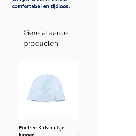
comfortabel en tijdloos.
Gerelateerde
producten
Poetree Kids mutsje
Poetree Kids Muts Teddy
katoen
Camel