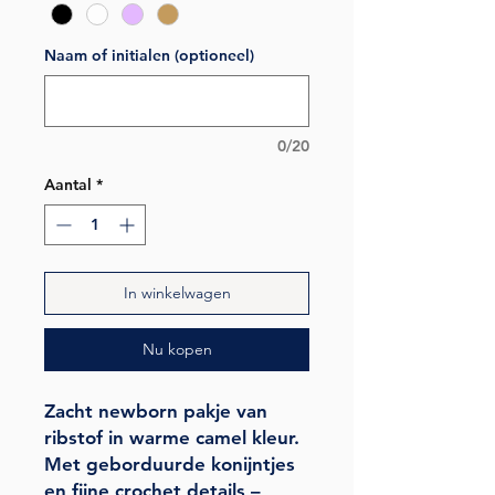
Naam of initialen (optioneel)
0/20
Aantal
*
In winkelwagen
Nu kopen
Zacht newborn pakje van
ribstof in warme camel kleur.
Met geborduurde konijntjes
en fijne crochet details –