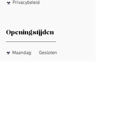
Privacybeleid
Openingstijden
Maandag:
Gesloten
Dinsdag:
11:00
- 17:00
Woensdag:
11:00
- 17:00
Donderdag:
11:00
- 17:00
11:00
- 17:00
Vrijdag:
11:00
- 17:00
Zaterdag:
Gesloten